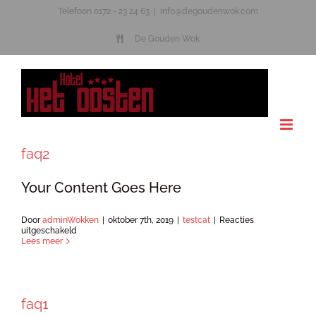
Ga
Telefoon 0172 - 23 24 63
|
info@degoudenwok.com
naar
De Gouden Wok
inhoud
faq2
Your Content Goes Here
Door
adminWokken
|
oktober 7th, 2019
|
testcat
|
Reacties
voor
uitgeschakeld
faq2
Lees meer
faq1