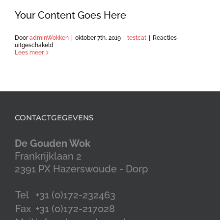
Your Content Goes Here
Door
adminWokken
|
oktober 7th, 2019
|
testcat
|
Reacties
voor
uitgeschakeld
faq1
Lees meer
CONTACTGEGEVENS
De Gouden Wok
Frankrijklaan 2
2391 PX Hazerswoude - Dorp
Tel
+31 (0)172-232463
Fax
+31 (0)172-217028